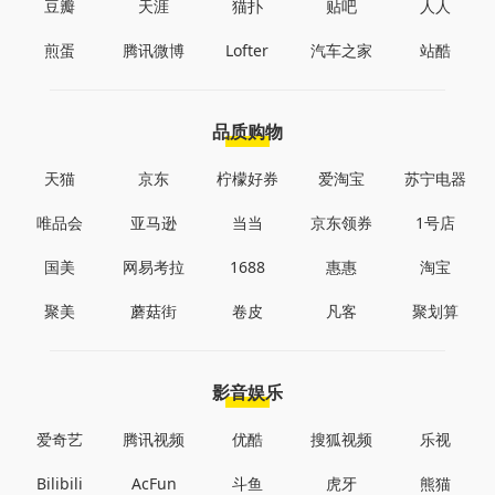
豆瓣
天涯
猫扑
贴吧
人人
煎蛋
腾讯微博
Lofter
汽车之家
站酷
品质购物
天猫
京东
柠檬好券
爱淘宝
苏宁电器
唯品会
亚马逊
当当
京东领券
1号店
国美
网易考拉
1688
惠惠
淘宝
聚美
蘑菇街
卷皮
凡客
聚划算
影音娱乐
爱奇艺
腾讯视频
优酷
搜狐视频
乐视
Bilibili
AcFun
斗鱼
虎牙
熊猫