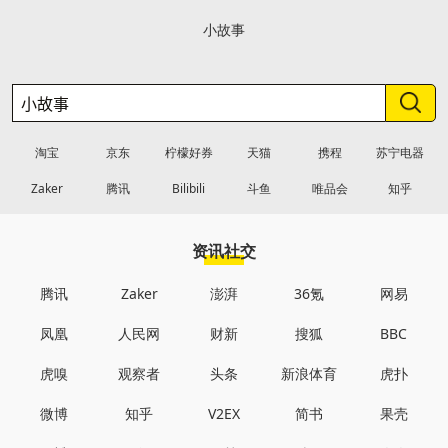
小故事
淘宝
京东
柠檬好券
天猫
携程
苏宁电器
Zaker
腾讯
Bilibili
斗鱼
唯品会
知乎
资讯社交
腾讯
Zaker
澎湃
36氪
网易
凤凰
人民网
财新
搜狐
BBC
虎嗅
观察者
头条
新浪体育
虎扑
微博
知乎
V2EX
简书
果壳